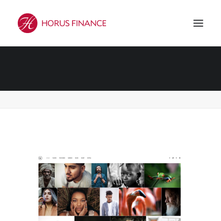
Demo media 1652990505
Accueil
Demo media 1652990505
Demo media 1652990505