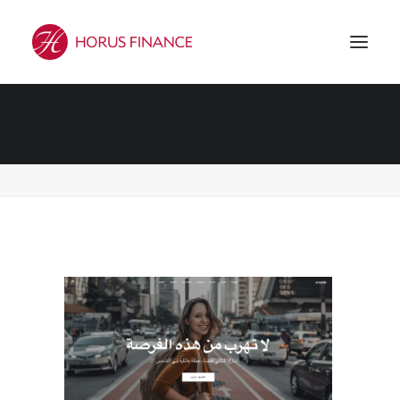
Demo media 168414762
Accueil
Demo media 168414762
Demo media 168414762