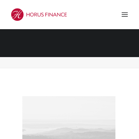
Demo media 798530746
Accueil
Demo media 798530746
Demo media 798530746