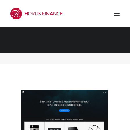
Demo media 804792455
Accueil
Demo media 804792455
Demo media 804792455