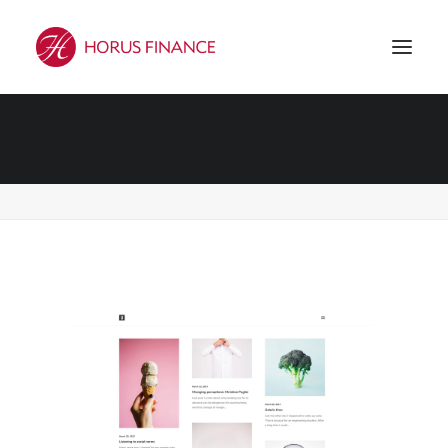
Demo media 896821160
Accueil
Demo media 896821160
Demo media 896821160